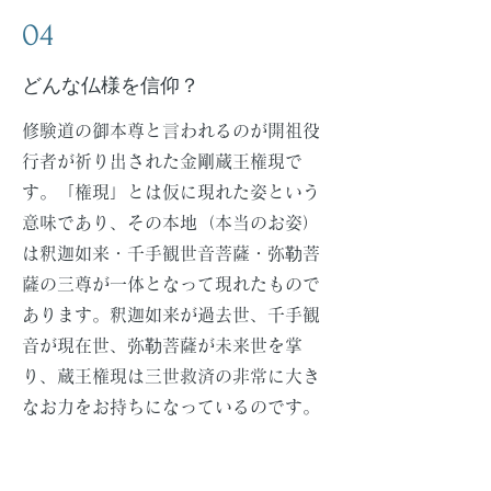
04
​どんな仏様を信仰？
​修験道の御本尊と言われるのが開祖役
行者が祈り出された金剛蔵王権現で
す。「権現」とは仮に現れた姿という
意味であり、その本地（本当のお姿）
は釈迦如来・千手観世音菩薩・弥勒菩
薩の三尊が一体となって現れたもので
あります。釈迦如来が過去世、千手観
音が現在世、弥勒菩薩が未来世を掌
り、蔵王権現は三世救済の非常に大き
なお力をお持ちになっているのです。