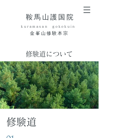
​鞍馬山護国院
​kuramasan gokokuin
​金峯山修験本宗
修験道について
​修験道